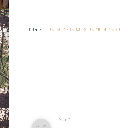
Taille :
150 × 150
|
228 × 300
|
360 × 240
|
464 × 610
Nom
*