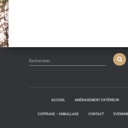
R
Rechercher…
e
c
h
e
r
c
ACCUEIL
AMÉNAGEMENT EXTÉRIEUR
h
e
COFFRAGE – EMBALLAGE
CONTACT
EVÉNEM
r
: