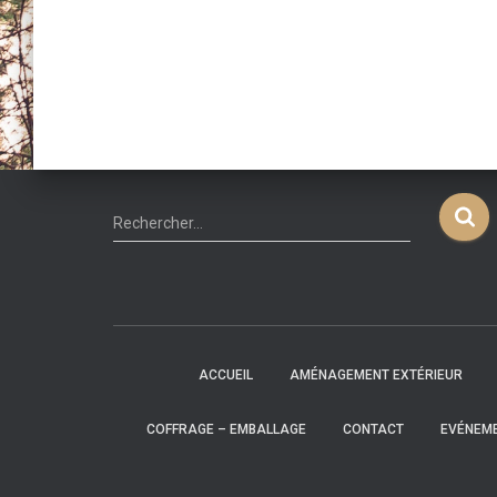
R
Rechercher…
e
c
h
e
r
c
ACCUEIL
AMÉNAGEMENT EXTÉRIEUR
h
e
COFFRAGE – EMBALLAGE
CONTACT
EVÉNEM
r
: