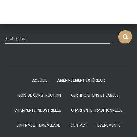
R
Rechercher…
e
c
h
e
r
c
ACCUEIL
AMÉNAGEMENT EXTÉRIEUR
h
e
BOIS DE CONSTRUCTION
CERTIFICATIONS ET LABELS
r
:
CHARPENTE INDUSTRIELLE
CHARPENTE TRADITIONNELLE
COFFRAGE – EMBALLAGE
CONTACT
EVÉNEMENTS