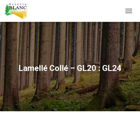
D
É
P
L
I
E
R
L
A
Lamellé Collé – GL20 : GL24
N
A
V
I
G
A
T
I
O
N