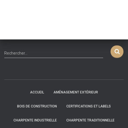
R
Rechercher…
e
c
h
e
r
c
ACCUEIL
AMÉNAGEMENT EXTÉRIEUR
h
e
BOIS DE CONSTRUCTION
CERTIFICATIONS ET LABELS
r
:
CHARPENTE INDUSTRIELLE
CHARPENTE TRADITIONNELLE